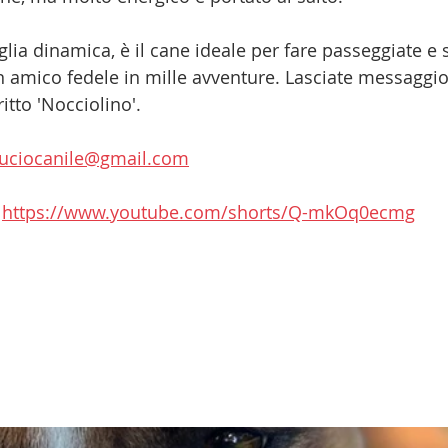
lia dinamica, è il cane ideale per fare passeggiate e st
amico fedele in mille avventure. Lasciate messaggio
tto 'Nocciolino'. 
luciocanile@gmail.com
 
https://www.youtube.com/shorts/Q-mkOq0ecmg