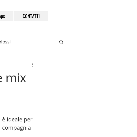
ps
CONTATTI
olossi
e mix
 è ideale per 
in compagnia 