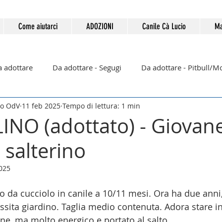
Come aiutarci
ADOZIONI
Canile Cà Lucio
Ma
Da adottare
Da adottare - Segugi
Da adottare - Pitbull/M
so OdV
11 feb 2025
Tempo di lettura: 1 min
Già adottati (2025)
Già adottati (2026)
NO (adottato) - Giovan
 salterino
2025
o da cucciolo in canile a 10/11 mesi. Ora ha due anni,
ssita giardino. Taglia medio contenuta. Adora stare 
one, ma molto energico e portato al salto.