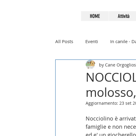
HOME
Attività
All Posts
Eventi
In canile - 
by Cane Orgoglio
Già adottati (2024)
Tigre
NOCCIOLI
molosso,
Aggiornamento:
23 set 
Nocciolino è arrivat
famiglie e non nece
ed e' un giocherell