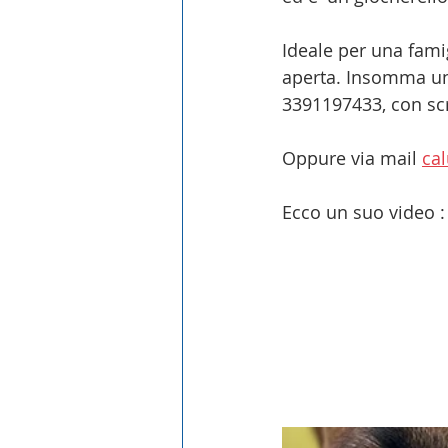
Ideale per una famig
aperta. Insomma un 
3391197433, con scri
Oppure via mail 
ca
Ecco un suo video :