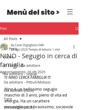
Menù del sito >
Post
All Posts
by Cane Orgoglioso OdV
All Posts
23 ago 2025
Tempo di lettura: 1 min
NINO - Segugio in cerca di
Eventi
famiglia
In canile - Da adottare
Aggiornamento:
16 ott 2025
Da adottare - Segugi
!!! 
NINO CERCA FAMIGLIA
 !!!
Da adottare - Pitbull/Molossi
Nino è un bellissimo segugio 
Già adottati (2024)
maschio di 3 anni, pieno di vita ed 
Tigre
energia. Ha un carattere 
meraviglioso: è bravissimo, socievole 
Già adottati (2025)