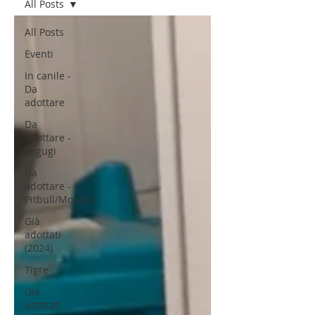
All Posts
All Posts
Eventi
In canile -
Da
adottare
Da
adottare -
Segugi
Da
adottare -
Pitbull/Molossi
Già
adottati
(2024)
Tigre
Già
adottati