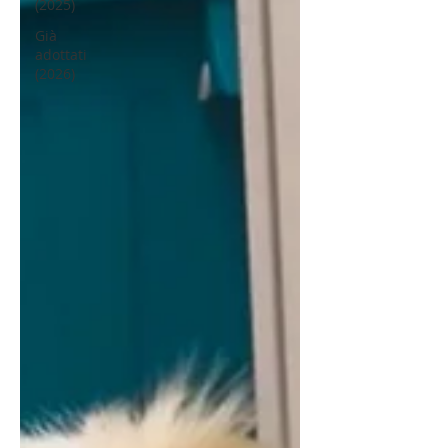
(2025)
Già
adottati
(2026)